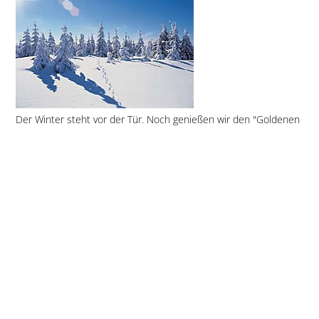
Der Winter steht vor der Tür. Noch genießen wir den "Goldenen
Oktober" im Bayerischen Wald, aber der Winter kündigt sich
langsam aber sicher an. Die Nächte werden kühler und die Tage
kürzer. Da wird es Zeit, an den nächsten Winterurlaub zu
denken. Winter in Bayern hat seinen ganz besonderen Reiz.
tiefverschneite Winterwanderwege, gespurte Langlaufloipen
durch verzauberten Winterwald, und dann hinein in die gute
Stube. Gerade in der Vorweihnachtszeit sind die Hotels im
Bayerischen Wald festlich geschmückt. Überall liegt ein Duft von
Weihnachten in der Luft. Wer nun rechtzeitig sein Hotel oder
seine Ferienwohnung im Bayerischen Wald bucht, kann ganz
entspannt den Winter in Bayern erwarten. Einige Tipps für Ihren
nächsten Winterurlaub im Bayerischen Wald: