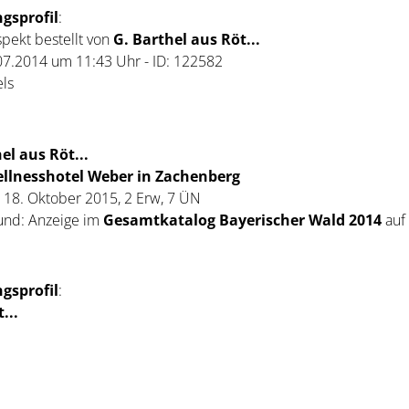
gsprofil
:
pekt bestellt von
G. Barthel aus Röt...
7.2014 um 11:43 Uhr - ID: 122582
els
el aus Röt...
llnesshotel Weber in Zachenberg
s 18. Oktober 2015, 2 Erw, 7 ÜN
und: Anzeige im
Gesamtkatalog Bayerischer Wald 2014
auf 
gsprofil
:
...