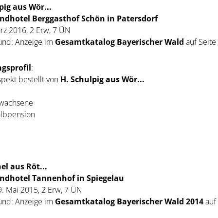
pig aus Wör...
ndhotel Berggasthof Schön in Patersdorf
rz 2016, 2 Erw, 7 ÜN
und: Anzeige im
Gesamtkatalog Bayerischer Wald
auf Seite
gsprofil
:
pekt bestellt von
H. Schulpig aus Wör...
rwachsene
albpension
el aus Röt...
ndhotel Tannenhof in Spiegelau
9. Mai 2015, 2 Erw, 7 ÜN
und: Anzeige im
Gesamtkatalog Bayerischer Wald 2014
auf 