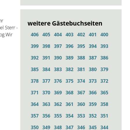
hr
weitere Gästebuchseiten
l Sterr -
406
405
404
403
402
401
400
og.Wir
399
398
397
396
395
394
393
392
391
390
389
388
387
386
385
384
383
382
381
380
379
378
377
376
375
374
373
372
371
370
369
368
367
366
365
364
363
362
361
360
359
358
357
356
355
354
353
352
351
350
349
348
347
346
345
344