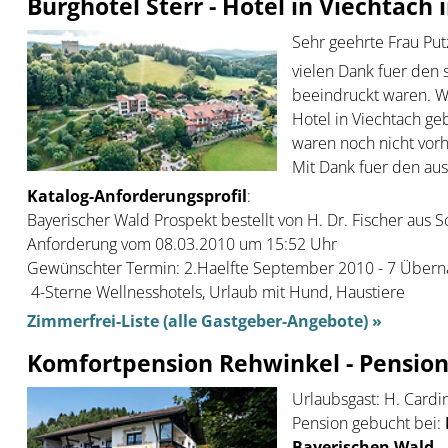
Burghotel Sterr - Hotel in Viechtach
Sehr geehrte Frau Put
vielen Dank fuer den 
beeindruckt waren. Wi
Hotel in Viechtach ge
waren noch nicht vor
Mit Dank fuer den au
Katalog-Anforderungsprofil
:
Bayerischer Wald Prospekt bestellt von H. Dr. Fischer aus Sc
Anforderung vom 08.03.2010 um 15:52 Uhr
Gewünschter Termin: 2.Haelfte September 2010 - 7 Übern
4-Sterne Wellnesshotels, Urlaub mit Hund, Haustiere
Zimmerfrei-Liste (alle Gastgeber-Angebote) »
Komfortpension Rehwinkel - Pensio
Urlaubsgast:
H. Cardin
Pension gebucht bei:
Bayerischen Wald