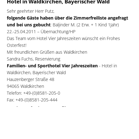
Hotel in Waldkirchen, Bayerischer Wald
Sehr geehrter Herr Putz,
folgende Gäste haben über die Zimmerfreiliste angefragt
und bei uns gebucht
: Baljinder M. (2 Erw. + 1 Kind 1Jahr)
22.-25.04.2011 – Übernachtung/HP
Das Team vom Hotel Vier Jahreszeiten wünscht ein Frohes
Osterfest!
Mit freundlichen Grüßen aus Waldkirchen
Sandra Fuchs, Reservierung
Familien- und Sporthotel Vier Jahreszeiten
- Hotel in
Waldkirchen, Bayerischer Wald
Hauzenberger Straße 48
94065 Waldkirchen
Telefon: +49-(0)8581-205-0
Fax: +49-(0)8581-205-444
Katalog-Anforderungsprofil
:
Bayerischer Wald Prospekt bestellt von
Baljinder M. aus
Herzoge...
Anforderung vom 14.04.2011 um 16:07 Uhr
Gewünschter Termin: Ostern (22nd Ap - 25th Ap 2011) - 3