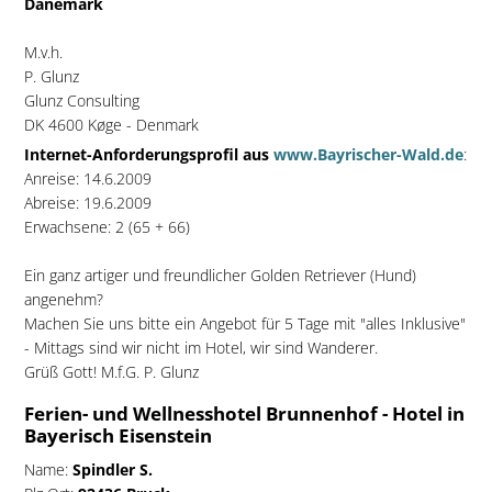
Dänemark
M.v.h.
P. Glunz
Glunz Consulting
DK 4600 Køge - Denmark
Internet-Anforderungsprofil aus
www.Bayrischer-Wald.de
:
Anreise: 14.6.2009
Abreise: 19.6.2009
Erwachsene: 2 (65 + 66)
Ein ganz artiger und freundlicher Golden Retriever (Hund)
angenehm?
Machen Sie uns bitte ein Angebot für 5 Tage mit "alles Inklusive"
- Mittags sind wir nicht im Hotel, wir sind Wanderer.
Grüß Gott! M.f.G. P. Glunz
Ferien- und Wellnesshotel Brunnenhof - Hotel in
Bayerisch Eisenstein
Name:
Spindler S.