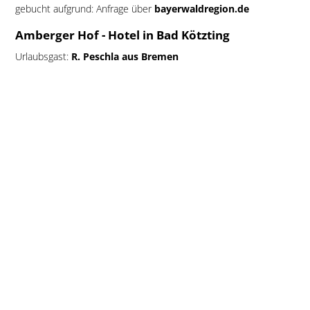
gebucht aufgrund: Anfrage über
bayerwaldregion.de
Amberger Hof - Hotel in Bad Kötzting
Urlaubsgast:
R. Peschla aus Bremen
Hotel gebucht bei:
Amberger Hof - Hotel in Bad Kötzting
Reise gebucht am: 28.5. - 4.6.2009
Urlaub gebucht aufgrund: Internetportal
bayerwaldregion.de
Stammgast: nein
Golfplatz in Passau
Die Golfsaison in Bayern beginnt! Alle Golfplätze in Bayern
rüsten sich bereits für die Golfurlauber und haben ihre
Golfplätze präpariert. Bayern ist das Golfland Nr. 1 in
Deutschland und die Region Niederbayern verfügt über
zahlreiche sehr gute und professionelle Golfclubs.
Unser Tipp:
Golf in Passau!
Der Golfplatz Passsau Rassbach verfügt
über eine 18 Loch und 6 Loch Übungsanlage / Par 72, Driving
Range (teils überdacht), Putting-Green, Pitch- und Chipp-Range,