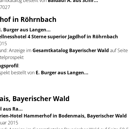
amtkatalog bestellt von
Baldauf A. aus Schir...
37027
dhof in Röhrnbach
H. Burger aus Langen...
llnesshotel 4 Sterne superior Jagdhof in Röhrnbach
2015
und: Anzeige im
Gesamtkatalog Bayerischer Wald
auf Seite
telprospekt
gsprofil
:
pekt bestellt von
E. Burger aus Langen...
is, Bayerischer Wald
 aus Ra...
rien-Hotel Hammerhof in Bodenmais, Bayerischer Wald
nuar 2015