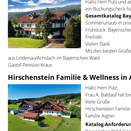
Hallo Herr Putz und 
ein Buchungscheck ha
Gesamtkatalog Bay
Sommerurlaub in unse
Frühstück. Bayerisch
Freiliste.
Vielen Dank
Mit den besten Grüß
aus Lindenau/Achslach im Bayerischen Wald
Gastof-Pension-Kraus
Hirschenstein Familie & Wellness in
Hallo Herr Putz,
Frau A. Baldauf hat be
Viele Grüße
Hirschenstein Familie
Familie Aigner
Katalog-Anforderun