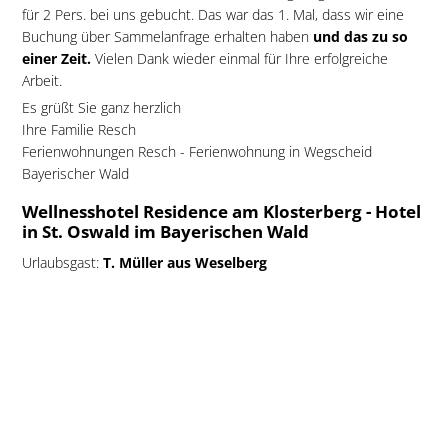
für 2 Pers. bei uns gebucht. Das war das 1. Mal, dass wir eine
Buchung über Sammelanfrage erhalten haben
und das zu so
einer Zeit.
Vielen Dank wieder einmal für Ihre erfolgreiche
Arbeit.
Es grüßt Sie ganz herzlich
Ihre Familie Resch
Ferienwohnungen Resch - Ferienwohnung in Wegscheid
Bayerischer Wald
Wellnesshotel Residence am Klosterberg - Hotel
in St. Oswald im Bayerischen Wald
Urlaubsgast:
T. Müller aus Weselberg
Hotel gebucht bei:
Wellnesshotel Residence am Klosterberg
- Hotel in St. Oswald im Bayerischen Wald
Reise gebucht am: 2009
Urlaub gebucht aufgrund: Anzeige im
Gesamtkatalog
Bayerischer Wald 2009/2010
auf Seite 20-21
Stammgast: nein
Katalog-Anforderungsprofil
:
Katalog Bayerischer Wald angefordert von
A. Wenz aus