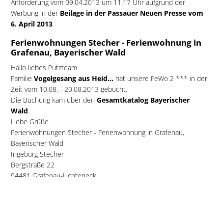
Anforderung vom 09.04.2013 um 11:17 Uhr aufgrund der
Werbung in der
Beilage in der Passauer Neuen Presse vom
6. April 2013
Ferienwohnungen Stecher - Ferienwohnung in
Grafenau, Bayerischer Wald
Hallo liebes Putzteam.
Familie
Vogelgesang aus Heid...
hat unsere FeWo 2 *** in der
Zeit vom 10.08. - 20.08.2013 gebucht.
Die Buchung kam über den
Gesamtkatalog Bayerischer
Wald
.
Liebe Grüße
Ferienwohnungen Stecher - Ferienwohnung in Grafenau,
Bayerischer Wald
Ingeburg Stecher
Bergstraße 22
94481 Grafenau-Lichteneck
Katalog-Anforderungsprofil
:
Bayerischer Wald Prospekt bestellt von
L. Vogelgesang-Moll
aus Heid...