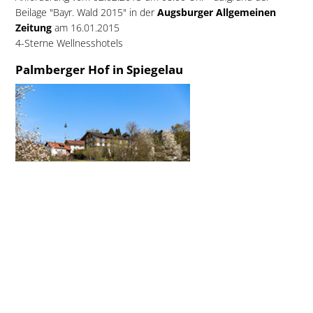
Beilage "Bayr. Wald 2015" in der
Augsburger Allgemeinen
Zeitung
am 16.01.2015
4-Sterne Wellnesshotels
Palmberger Hof in Spiegelau
Urlaubsgast:
G. Schlauderer aus Teu...
Hotel gebucht bei:
Palmberger Hof in Spiegelau
Reise gebucht: 19. Januar 2015, 2 Erw., 7 ÜN
Urlaub gebucht aufgrund: Anzeige im
Gesamtkatalog
Bayerischer Wald
auf Seite 157 mit Hotelprospekt
Stammgast: nein
Katalog-Anforderungsprofil
: