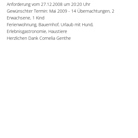
Anforderung vom 27.12.2008 um 20:20 Uhr
Gewünschter Termin: Mai 2009 - 14 Übernachtungen, 2
Erwachsene, 1 Kind
Ferienwohnung, Bauernhof, Urlaub mit Hund,
Erlebnisgastronomie, Haustiere
Herzlichen Dank Cornelia Genthe
Anmerkung des Gastgebers:
Sehr geehrter Herr Putz + Team,
wir möchten Ihnen ein großen Lob aussprechen. Die
Zusammenarbeit ist super vor allem die neuen Ideen. Macht
weiter so.
Zimmerfrei-Liste (alle Gastgeber-Angebote) »
Waldpension Mühlbauer - Pension in Kollnburg
Urlaubsgast:
E. Feiga aus Velden
Pension gebucht bei:
Waldpension Mühlbauer - Pension in
Kollnburg im Bayrischen Wald
Reise gebucht am: 02.06.09 bis 06.06.09
Urlaub gebucht aufgrund: Anzeige im
Gesamtkatalog
Bayerischer Wald 2009/2010
auf Seite 110 mit