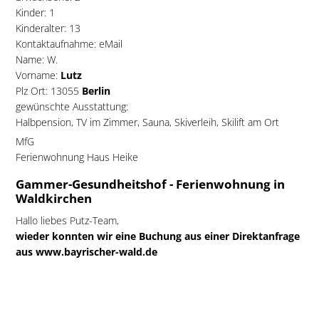
Kinder: 1
Kinderalter: 13
Kontaktaufnahme: eMail
Name: W.
Vorname:
Lutz
Plz Ort: 13055
Berlin
gewünschte Ausstattung:
Halbpension, TV im Zimmer, Sauna, Skiverleih, Skilift am Ort
MfG
Ferienwohnung Haus Heike
Gammer-Gesundheitshof - Ferienwohnung in
Waldkirchen
Hallo liebes Putz-Team,
wieder konnten wir eine Buchung aus einer Direktanfrage
aus www.bayrischer-wald.de
Fam. C. Peters, 3 Pers. und 2 Hunde
i.d.Zeit vom 21.-28.2.2009 entgegen nehmen.