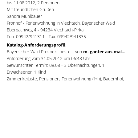
bis 11.08.2012, 2 Personen
Mit freundlichen Grüßen
Sandra Mühlbauer
Fronhof - Ferienwohnung in Viechtach, Bayerischer Wald
Eberbachweg 4 - 94234 Viechtach-Pirka
Fon: 09942/941311 - Fax: 09942/941335
Katalog-Anforderungsprofil
:
Bayerischer Wald Prospekt bestellt von
m. ganter aus mal...
Anforderung vom 31.05.2012 um 06:48 Uhr
Gewünschter Termin: 08.08 - 3 Übernachtungen, 1
Erwachsener, 1 Kind
ZimmerfreiListe, Pensionen, Ferienwohnung (f+h), Bauernhof,
Frühstück
radlfahren und baden
Zimmerfrei-Liste (alle Gastgeber-Angebote) »
Ferienwohnungen Stecher - Ferienwohnung in
Grafenau, Bayerischer Wald
Hallo Herr Putz.
Frau E. Litterst aus Sach...
hat unsere Fewo 1 **** in der Zeit