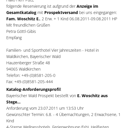
folgende Reservierung ist aufgrund der
Anzeige im
Gesamtkatalog
mit
Prospektversand
bei uns eingegangen:
Fam. Woschitz E.
, 2 Erw. + 1 Kind 06.08.2011-09.08.2011 HP
Mit freundlichen Grüßen
Petra Göttl-Gibis
Empfang
Familien- und Sporthotel Vier Jahreszeiten - Hotel in
Waldkirchen, Bayerischer Wald
Hauzenberger Straße 48
94065 Waldkirchen
Telefon: +49-(0)8581-205-0
Fax: +49-(0)8581-205-444
Katalog-Anforderungsprofil
:
Bayerischer Wald Prospekt bestellt von
E. Woschitz aus
Stege...
Anforderung vom 23.07.2011 um 13:53 Uhr
Gewünschter Termin: 6.8. - 4 Übernachtungen, 2 Erwachsene, 1
Kind
4-Sterne Wellnesshotels, Ferienwohnung (f+h), Heilfasten,