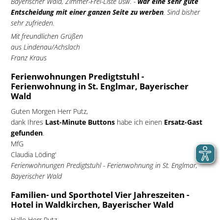
Bayerischer Wald, Zimmer-Frei-Liste usw. -
war eine sehr gute
Entscheidung mit einer ganzen Seite zu werben
. Sind bisher
sehr zufrieden.
Mit freundlichen Grüßen
aus Lindenau/Achslach
Franz Kraus
Ferienwohnungen Predigtstuhl -
Ferienwohnung in St. Englmar, Bayerischer
Wald
Guten Morgen Herr Putz,
dank Ihres
Last-Minute Buttons
habe ich einen
Ersatz-Gast
gefunden
.
MfG
Claudia Löding'
Ferienwohnungen Predigtstuhl - Ferienwohnung in St. Englmar,
Bayerischer Wald
Familien- und Sporthotel Vier Jahreszeiten -
Hotel in Waldkirchen, Bayerischer Wald
Hallo Herr Putz,