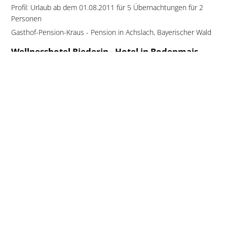
Profil: Urlaub ab dem 01.08.2011 für 5 Übernachtungen für 2
Personen
Gasthof-Pension-Kraus - Pension in Achslach, Bayerischer Wald
Wellnesshotel Riederin - Hotel in Bodenmais,
Bayerischer Wald
Urlaubsgast:
Ch. Rippel aus Burgle...
Wellnesshotel gebucht bei:
Wellnesshotel Riederin - Hotel in
Bodenmais, Bayerischer Wald
Reise gebucht: 4. - 7. August 2011
Urlaub gebucht aufgrund: Anzeige im
Gesamtkatalog
Bayerischer Wald
auf Seite 36-37 und
Hotelprospekt
Beilage
Stammgast: nein
Katalog-Anforderungsprofil
:
Bayerischer Wald Prospekt bestellt von
Ch. Rippel aus
Burgle...
Anforderung vom 03.06.2011 um 18:22 Uhr
Wellness
Luxus Wellnesshotel Bayerischer Wald