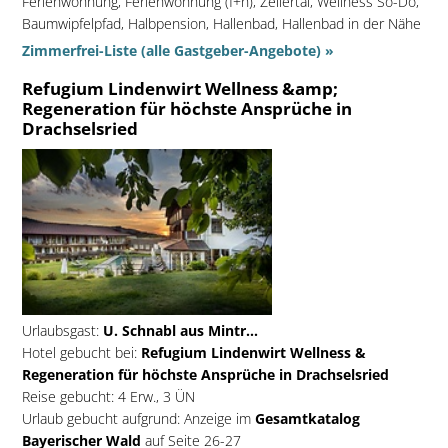
Ferienwohnung, Ferienwohnung (f+h), Zellertal, Wellness So-Do,
Baumwipfelpfad, Halbpension, Hallenbad, Hallenbad in der Nähe
Zimmerfrei-Liste (alle Gastgeber-Angebote) »
Refugium Lindenwirt Wellness &amp;
Regeneration für höchste Ansprüche in
Drachselsried
Urlaubsgast:
U. Schnabl aus Mintr...
Hotel gebucht bei:
Refugium Lindenwirt Wellness &
Regeneration für höchste Ansprüche in Drachselsried
Reise gebucht: 4 Erw., 3 ÜN
Urlaub gebucht aufgrund: Anzeige im
Gesamtkatalog
Bayerischer Wald
auf Seite 26-27