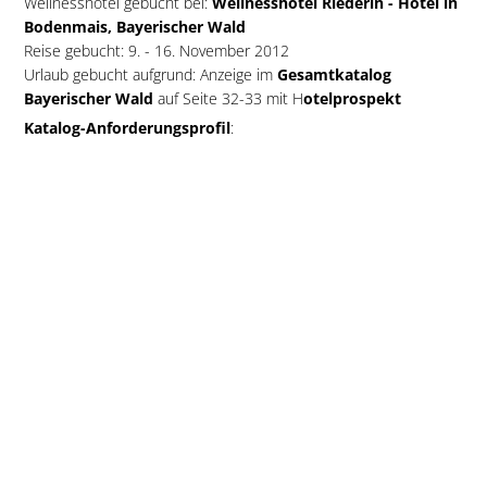
Wellnesshotel gebucht bei:
Wellnesshotel Riederin - Hotel in
Bodenmais, Bayerischer Wald
Reise gebucht: 9. - 16. November 2012
Urlaub gebucht aufgrund: Anzeige im
Gesamtkatalog
Bayerischer Wald
auf Seite 32-33 mit H
otelprospekt
Katalog-Anforderungsprofil
:
Bayerischer Wald Prospekt bestellt von
M. Kriesmair aus Ger...
Anforderung vom 10.01.2012 um 14:53 Uhr
Tourismus-Marketing Bayerischer Wald
Sehr geehrte Damen und Herren,
da meine Schwiegereltern beide noch in diesem Jahr ihren
75.Geburtstag feiern, sind wir auf der Suche nach einem
schönen Geschenk, dass sie individuell selber einlösen können.
Aufgewachsen im Bayerischen Wald und begeisterte Wanderer
lies uns auf ihre
Anzeige in der Mittelbayerischen Zeitung
aufmerksam werden.
Der Gutschein ist eine sehr gute Idee
.
Herzliche Grüße
Matschi Karin
Das Musical Highlight im Bayerischen Wald: