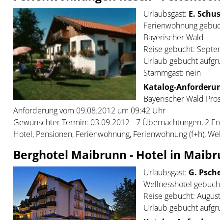
Urlaubsgast:
E. Schus
Ferienwohnung gebuc
Bayerischer Wald
Reise gebucht: Sept
Urlaub gebucht aufgr
Stammgast: nein
Katalog-Anforderun
Bayerischer Wald Prosp
Anforderung vom 09.08.2012 um 09:42 Uhr
Gewünschter Termin: 03.09.2012 - 7 Übernachtungen, 2 E
Hotel, Pensionen, Ferienwohnung, Ferienwohnung (f+h), We
Berghotel Maibrunn - Hotel in Maibr
Urlaubsgast:
G. Psche
Wellnesshotel gebucht
Reise gebucht: Augus
Urlaub gebucht aufgr