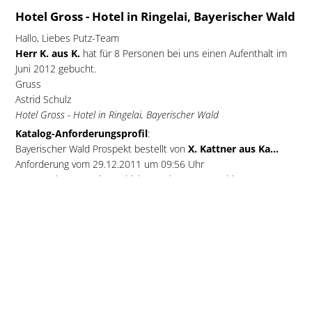
Hotel Gross - Hotel in Ringelai, Bayerischer Wald
Hallo, Liebes Putz-Team
Herr K. aus K.
hat für 8 Personen bei uns einen Aufenthalt im
Juni 2012 gebucht.
Gruss
Astrid Schulz
Hotel Gross - Hotel in Ringelai, Bayerischer Wald
Katalog-Anforderungsprofil
:
Bayerischer Wald Prospekt bestellt von
X. Kattner aus Ka...
Anforderung vom 29.12.2011 um 09:56 Uhr
Gewünschter Termin: Frühjahr /Herbst 2012 - 1-bis 2
Übernachtungen, 8 Erwachsene
ZimmerfreiListe, Hotel, Bauernhof, Wellness So-Do,
Baumwipfelpfad, Wandern, Frühstück, Halbpension
wir sind 8 (ältere)personen bräuchten 3 doppel+2eizelzimmer in
einem Gasthaus oder pension oder eine urige hütte!
Säumerfest im Bayerischen Wald