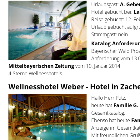
Urlaubsgast:
A. Geber
Hotel gebucht bei:
La
Reise gebucht: 12. F
Urlaub gebucht aufgr
Stammgast: nein
Katalog-Anforderun
Bayerischer Wald Pros
Anforderung vom 13.0
Mittelbayerischen Zeitung
vom 10. Januar 2014
4-Sterne Wellnesshotels
Wellnesshotel Weber - Hotel in Zach
Hallo Herr Putz,
heute hat
Familie G.
Gesamtkatalog.
Ebenso hat heute
Fam
Anzeige im Gesamtkat
Mit freundlichen Grü