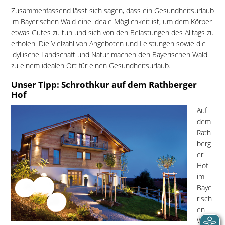
Zusammenfassend lässt sich sagen, dass ein Gesundheitsurlaub
im Bayerischen Wald eine ideale Möglichkeit ist, um dem Körper
etwas Gutes zu tun und sich von den Belastungen des Alltags zu
erholen. Die Vielzahl von Angeboten und Leistungen sowie die
idyllische Landschaft und Natur machen den Bayerischen Wald
zu einem idealen Ort für einen Gesundheitsurlaub.
Unser Tipp: Schrothkur auf dem Rathberger
Hof
Auf
dem
Rath
berg
er
Hof
im
Baye
risch
en
Wald