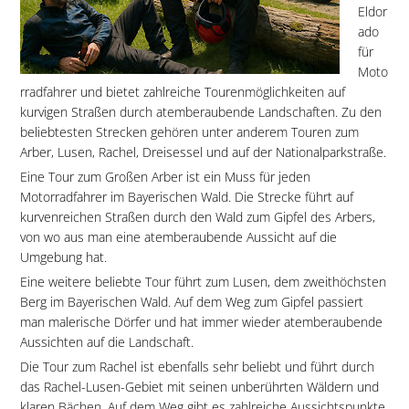
Eldor
ado
für
Moto
rradfahrer und bietet zahlreiche Tourenmöglichkeiten auf
kurvigen Straßen durch atemberaubende Landschaften. Zu den
beliebtesten Strecken gehören unter anderem Touren zum
Arber, Lusen, Rachel, Dreisessel und auf der Nationalparkstraße.
Eine Tour zum Großen Arber ist ein Muss für jeden
Motorradfahrer im Bayerischen Wald. Die Strecke führt auf
kurvenreichen Straßen durch den Wald zum Gipfel des Arbers,
von wo aus man eine atemberaubende Aussicht auf die
Umgebung hat.
Eine weitere beliebte Tour führt zum Lusen, dem zweithöchsten
Berg im Bayerischen Wald. Auf dem Weg zum Gipfel passiert
man malerische Dörfer und hat immer wieder atemberaubende
Aussichten auf die Landschaft.
Die Tour zum Rachel ist ebenfalls sehr beliebt und führt durch
das Rachel-Lusen-Gebiet mit seinen unberührten Wäldern und
klaren Bächen. Auf dem Weg gibt es zahlreiche Aussichtspunkte,