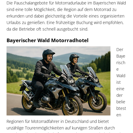
Die Pauschalangebote für Motorradurlaube im Bayerischen Wald
sind eine tolle Möglichkeit, die Region auf dem Motorrad zu
erkunden und dabei gleichzeitig die Vorteile eines organisierten
Urlaubs zu genießen. Eine frühzeitige Buchung wird empfohlen,
da die Betriebe oft schnell ausgebucht sind.
Bayerischer Wald Motorradhotel
Der
Baye
risch
e
Wald
ist
eine
der
belie
btest
en
Regionen für Motorradfahrer in Deutschland und bietet
unzählige Tourenmöglichkeiten auf kurvigen Straßen durch