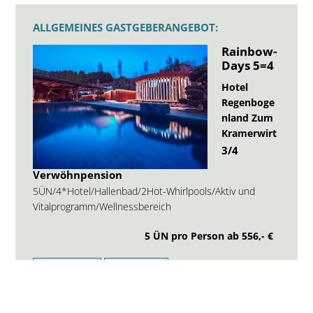
ALLGEMEINES GASTGEBERANGEBOT:
Rainbow-
Days 5=4
Hotel
Regenboge
nland Zum
Kramerwirt
3/4
Verwöhnpension
5ÜN/4*Hotel/Hallenbad/2Hot-Whirlpools/Aktiv und
Vitalprogramm/Wellnessbereich
5 ÜN pro Person ab
556,- €
ANFRAGE
WEBSITE