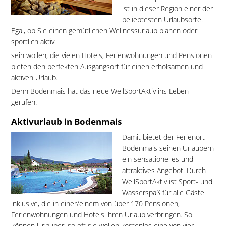
ist in dieser Region einer der
beliebtesten Urlaubsorte.
Egal, ob Sie einen gemütlichen Wellnessurlaub planen oder
sportlich aktiv
sein wollen, die vielen Hotels, Ferienwohnungen und Pensionen
bieten den perfekten Ausgangsort für einen erholsamen und
aktiven Urlaub.
Denn Bodenmais hat das neue WellSportAktiv ins Leben
gerufen.
Aktivurlaub in Bodenmais
Damit bietet der Ferienort
Bodenmais seinen Urlaubern
ein sensationelles und
attraktives Angebot. Durch
WellSportAktiv ist Sport- und
Wasserspaß für alle Gäste
inklusive, die in einer/einem von über 170 Pensionen,
Ferienwohnungen und Hotels ihren Urlaub verbringen. So
können Urlauber, so oft sie wollen kostenlos eine von vier