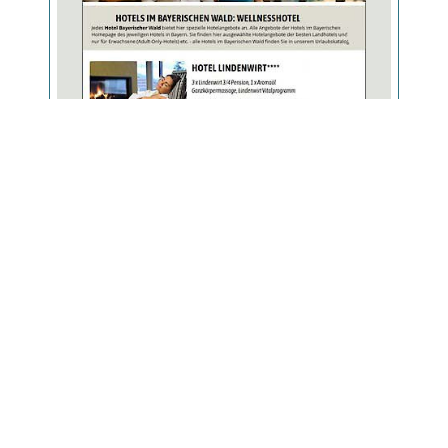
Top Wellnessangebote der besten
Wellnesshotels in Bayern. Hier finden Sie
ständig wechselnde Sonderangebote für
Ihren Wellnessurlaub.
WELLNESSANGEBOTE
Bayerischer Wald mit Kindern
Urlaub am Arber