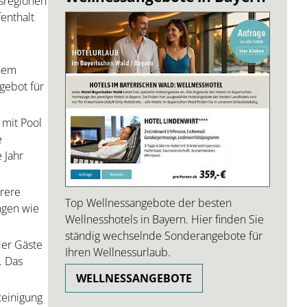
bsregionen
enthalt
e
inem
ngebot für
 mit Pool
e
 Jahr
hrere
Top Wellnessangebote der besten
ngen wie
Wellnesshotels in Bayern. Hier finden Sie
ständig wechselnde Sonderangebote für
der Gäste
Ihren Wellnessurlaub.
. Das
WELLNESSANGEBOTE
Reinigung