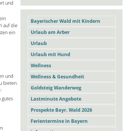
ort und
ein
Bayerischer Wald mit Kindern
h auf die
Urlaub am Arber
sten ein
Urlaub
Urlaub mit Hund
Wellness
gen und
Wellness & Gesundheit
u bieten.
Goldsteig Wanderweg
:
n gutes
Lastminute Angebote
Prospekte Bayr. Wald 2026
Ferientermine in Bayern
im