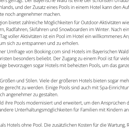
ers gefragt. Der Bayerische Wald ist eine der schönsten Urlau
hlands, und der Zusatz eines Pools in einem Hotel kann den Auf
ste noch angenehmer machen.
ion bietet zahlreiche Möglichkeiten für Outdoor-Aktivitäten wi
n, Radfahren, Skifahren und Snowboarden im Winter. Nach e
Tag voller Aktivitäten ist ein Pool im Hotel ein willkommenes A
 um sich zu entspannen und zu erholen.
iner Umfrage von Booking.com sind Hotels im Bayerischen Wald
risten besonders beliebt. Der Zugang zu einem Pool ist für viel
inige bevorzugen sogar Hotels mit beheizten Pools, um das ganze
Größen und Stilen. Viele der größeren Hotels bieten sogar me
te gerecht zu werden. Einige Pools sind auch mit Spa-Einrichtu
och angenehmer zu gestalten.
ald ihre Pools modernisiert und erweitert, um den Ansprüchen 
andere Unterhaltungsmöglichkeiten für Familien mit Kindern an
als Hotels ohne Pool. Die zusätzlichen Kosten für die Wartung, 