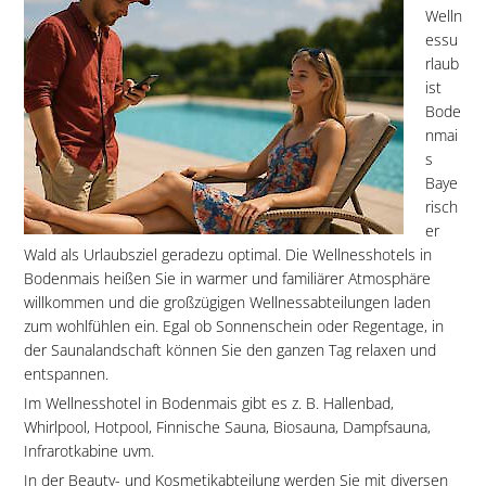
Welln
essu
rlaub
ist
Bode
nmai
s
Baye
risch
er
Wald als Urlaubsziel geradezu optimal. Die Wellnesshotels in
Bodenmais heißen Sie in warmer und familiärer Atmosphäre
willkommen und die großzügigen Wellnessabteilungen laden
zum wohlfühlen ein. Egal ob Sonnenschein oder Regentage, in
der Saunalandschaft können Sie den ganzen Tag relaxen und
entspannen.
Im Wellnesshotel in Bodenmais gibt es z. B. Hallenbad,
Whirlpool, Hotpool, Finnische Sauna, Biosauna, Dampfsauna,
Infrarotkabine uvm.
In der Beauty- und Kosmetikabteilung werden Sie mit diversen