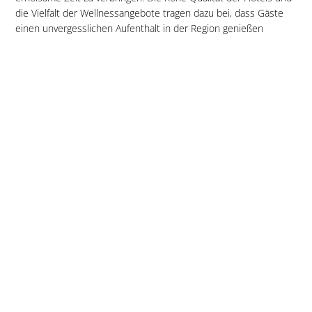
die Vielfalt der Wellnessangebote tragen dazu bei, dass Gäste
einen unvergesslichen Aufenthalt in der Region genießen
können.
WELLNESSHOTELS IN FREYUNG
WELLNESSHOTELS IN GRAFENAU
WELLNESSHOTELS IN WALDKIRCHEN
ALLGEMEINES GASTGEBERANGEBOT:
Wellness
& Spa
Rösch
Schlossgast