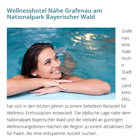
Wellnesshotel Nähe Grafenau am
Nationalpark Bayerischer Wald
Grafe
nau,
eine
male
risch
e
Stadt
im
Land
kreis
FRG,
hat sich in den letzten Jahren zu einem beliebten Reiseziel für
Wellness-Enthusiasten entwickelt. Die idyllische Lage nahe dem
Nationalpark Bayerischer Wald und die Vielzahl an günstigen
Wellnessangeboten machen die Region zu einem attraktiven Ziel
für Paare, die eine entspannte Auszeit suchen.