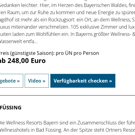
edanken leichter. Hier, im Herzen des Bayerischen Waldes, fin
en Raum, um zur Ruhe zu kommen und neue Energie zu spüren
agdhof ist mehr als ein Rückzugsort: ein Ort, an dem Wellness, 
uxus miteinander verschmelzen. 105 exklusive Zimmer und lux
uiten laden zum Wohlfühlen ein. In Bayerns größter Wellness- 
asserwelt entfa...
reis (günstigste Saison): pro ÜN pro Person
ab 248,00 Euro
gebote »
Video »
Verfügbarkeit checken »
 FÜSSING
ie Wellness Resorts Bayern sind ein Zusammenschluss der fü
ellnesshotels in Bad Füssing. An der Spitze steht Ortners Resort