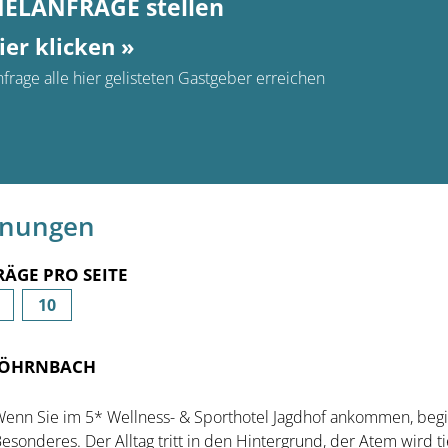
MELANFRAGE stellen
ier klicken »
frage alle hier gelisteten Gastgeber erreichen
hnungen
RÄGE PRO SEITE
10
 RÖHRNBACH
enn Sie im 5* Wellness- & Sporthotel Jagdhof ankommen, begi
esonderes. Der Alltag tritt in den Hintergrund, der Atem wird ti