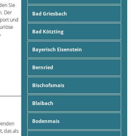
den Sie
. Der
Bad Griesbach
Sport und
uriöse
Bad Kötzting
&
Bayerisch Eisenstein
Bernried
Bischofsmais
Blaibach
Bodenmais
hrenden
, das als