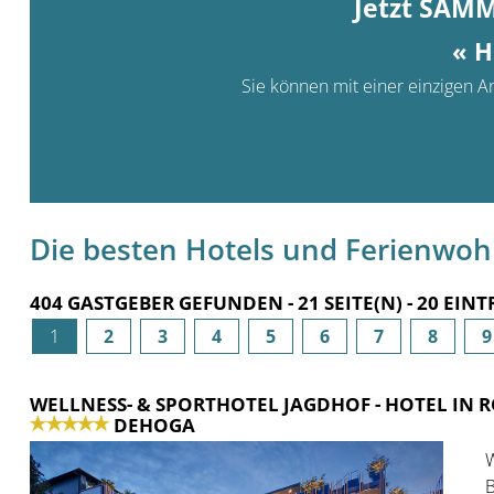
Jetzt SAM
« H
Sie können mit einer einzigen An
Die besten Hotels und Ferienwo
404 GASTGEBER GEFUNDEN - 21 SEITE(N) - 20 EINT
1
2
3
4
5
6
7
8
9
WELLNESS- & SPORTHOTEL JAGDHOF
- HOTEL IN
DEHOGA
W
B