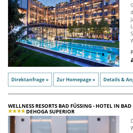
G
d
J
L
S
W
P
Direktanfrage »
Zur Homepage »
Details & An
WELLNESS RESORTS BAD FÜSSING
- HOTEL IN BAD
DEHOGA SUPERIOR
D
W