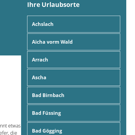
Ihre Urlaubsorte
Achslach
Aicha vorm Wald
Arrach
Ascha
Bad Birnbach
Bad Füssing
nnt etwas
Bad Gögging
efer, die