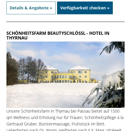
Details & Angebote »
Verfügbarkeit checken »
SCHÖNHEITSFARM BEAUTYSCHLÖSSL
- HOTEL IN
THYRNAU
Unsere Schönheitsfarm in Thyrnau bei Passau bietet auf 1500
qm Wellness und Erholung nur für Frauen. Schönheitspflege à la
Gertraud Gruber, Bürstenmassage, Frühstück im Bett.
Leberfasten nach Dr. Worm. Heilfasten nach F.X. Mayr. Vitalwelt