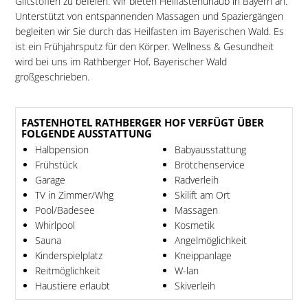
Giftstoffen zu befeien. Wir bieten Heilfastenurlaub in Bayern an.
Unterstützt von entspannenden Massagen und Spaziergängen
begleiten wir Sie durch das Heilfasten im Bayerischen Wald. Es
ist ein Frühjahrsputz für den Körper. Wellness & Gesundheit
wird bei uns im Rathberger Hof, Bayerischer Wald
großgeschrieben.
FASTENHOTEL RATHBERGER HOF VERFÜGT ÜBER
FOLGENDE AUSSTATTUNG
Halbpension
Babyausstattung
Frühstück
Brötchenservice
Garage
Radverleih
TV in Zimmer/Whg
Skilift am Ort
Pool/Badesee
Massagen
Whirlpool
Kosmetik
Sauna
Angelmöglichkeit
Kinderspielplatz
Kneippanlage
Reitmöglichkeit
W-lan
Haustiere erlaubt
Skiverleih