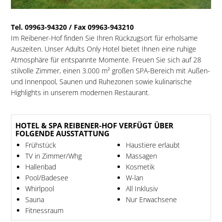
Tel. 09963-94320 / Fax 09963-943210
Im Reibener-Hof finden Sie Ihren Rückzugsort für erholsame
Auszeiten. Unser Adults Only Hotel bietet Ihnen eine ruhige
Atmosphäre für entspannte Momente. Freuen Sie sich auf 28
stilvolle Zimmer, einen 3.000 m² großen SPA-Bereich mit Außen-
und Innenpool, Saunen und Ruhezonen sowie kulinarische
Highlights in unserem modernen Restaurant.
HOTEL & SPA REIBENER-HOF VERFÜGT ÜBER
FOLGENDE AUSSTATTUNG
Frühstück
Haustiere erlaubt
TV in Zimmer/Whg
Massagen
Hallenbad
Kosmetik
Pool/Badesee
W-lan
Whirlpool
All Inklusiv
Sauna
Nur Erwachsene
Fitnessraum