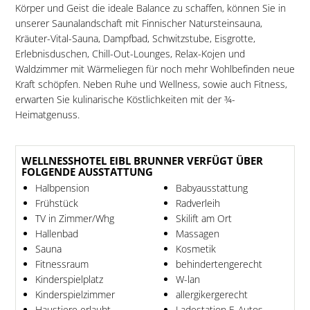
Körper und Geist die ideale Balance zu schaffen, können Sie in
unserer Saunalandschaft mit Finnischer Natursteinsauna,
Kräuter-Vital-Sauna, Dampfbad, Schwitzstube, Eisgrotte,
Erlebnisduschen, Chill-Out-Lounges, Relax-Kojen und
Waldzimmer mit Wärmeliegen für noch mehr Wohlbefinden neue
Kraft schöpfen. Neben Ruhe und Wellness, sowie auch Fitness,
erwarten Sie kulinarische Köstlichkeiten mit der ¾-
Heimatgenuss.
WELLNESSHOTEL EIBL BRUNNER VERFÜGT ÜBER
FOLGENDE AUSSTATTUNG
Halbpension
Babyausstattung
Frühstück
Radverleih
TV in Zimmer/Whg
Skilift am Ort
Hallenbad
Massagen
Sauna
Kosmetik
Fitnessraum
behindertengerecht
Kinderspielplatz
W-lan
Kinderspielzimmer
allergikergerecht
Haustiere erlaubt
Ladestation E-Autos