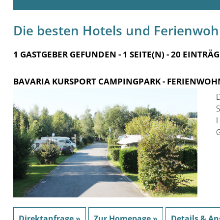
Die besten Hotels und Ferienwo
1 GASTGEBER GEFUNDEN - 1 SEITE(N) - 20 EINTRÄG
BAVARIA KURSPORT CAMPINGPARK
- FERIENWOH
D
S
L
G
Direktanfrage »
Zur Homepage »
Details & An