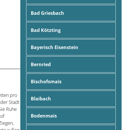
Bad Griesbach
Bad Kötzting
Bayerisch Eisenstein
Bernried
Bischofsmais
etten pro
Blaibach
der Stadt
Sie Ruhe
Bodenmais
hof
 Ziegen,