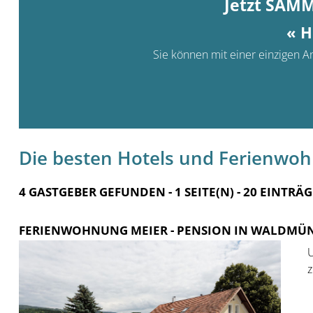
Jetzt SAM
« H
Sie können mit einer einzigen An
Die besten Hotels und Ferienwo
4 GASTGEBER GEFUNDEN - 1 SEITE(N) - 20 EINTRÄG
FERIENWOHNUNG MEIER
- PENSION IN WALDMÜ
U
z