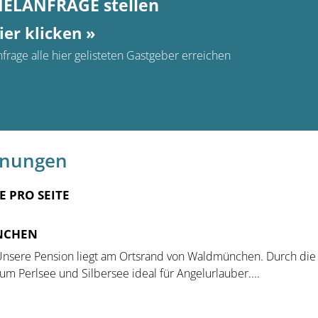
MELANFRAGE stellen
ier klicken »
frage alle hier gelisteten Gastgeber erreichen
hnungen
E PRO SEITE
NCHEN
nsere Pension liegt am Ortsrand von Waldmünchen. Durch di
um Perlsee und Silbersee ideal für Angelurlauber....