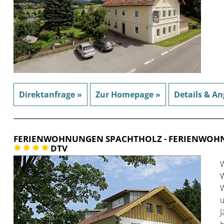
Direktanfrage »
Zur Homepage »
Details & An
FERIENWOHNUNGEN SPACHTHOLZ
- FERIENWO
DTV
W
W
W
u
J