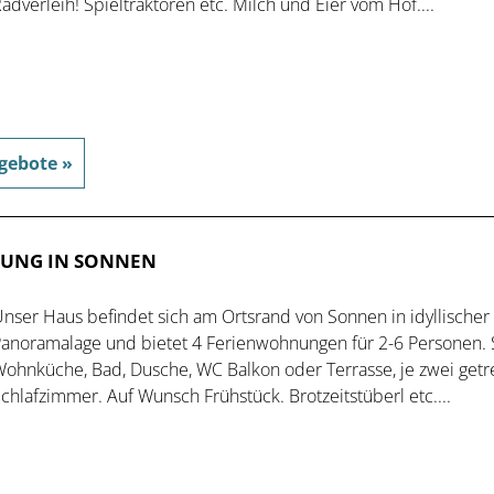
adverleih! Spieltraktoren etc. Milch und Eier vom Hof....
gebote »
NUNG IN SONNEN
nser Haus befindet sich am Ortsrand von Sonnen in idyllischer
anoramalage und bietet 4 Ferienwohnungen für 2-6 Personen. 
ohnküche, Bad, Dusche, WC Balkon oder Terrasse, je zwei getr
chlafzimmer. Auf Wunsch Frühstück. Brotzeitstüberl etc....