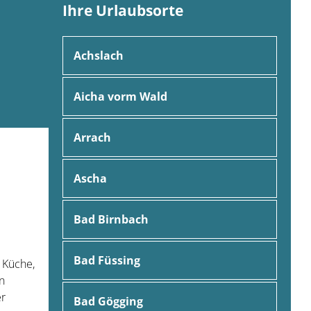
Ihre Urlaubsorte
Achslach
Aicha vorm Wald
Arrach
Ascha
Bad Birnbach
Bad Füssing
 Küche,
n
er
Bad Gögging