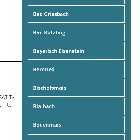
Bad Griesbach
Bad Kötzting
Bayerisch Eisenstein
Bernried
Bischofsmais
SAT-TV,
ennte
Blaibach
Bodenmais