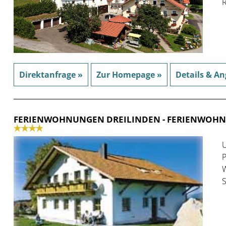
R
Direktanfrage »
Zur Homepage »
Details & An
FERIENWOHNUNGEN DREILINDEN
- FERIENWOH
U
P
W
S