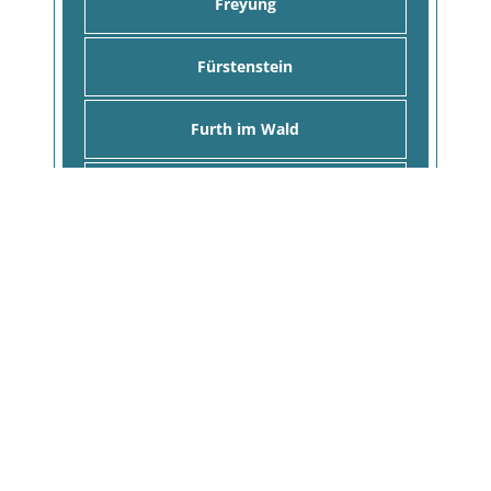
Freyung
Fürstenstein
Furth im Wald
Geiersthal
Gotteszell
Grafenau
Grafenwiesen
Grainet