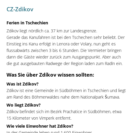
CZ-Zdikov
Ferien in Tschechien
Zdikov liegt nördlich ca. 37 km zur Landesgrenze.
Gerade das Kanufahren ist bei den Tschechen sehr beliebt. Der
Einstieg ins Kanu erfolgt in Lenora oder Volary, nun geht es
flussabwärts zwischen 3 bis 6 Stunden. Die Vermieter bringen
dann die Gäste wieder zurück zum Ausgangspunkt. Aber auch
die gut ausgebauten Radwege der Region laden zum Radln ein.
Was Sie über Zdíkov wissen sollten:
Was ist Zdíkov?
Zdíkov ist eine Gemeinde in Südböhmen in Tschechien und liegt
am Rand des Böhmerwaldes nahe dem Nationalpark Šumava.
Wo liegt Zdíkov?
Zdíkov befindet sich im Bezirk Prachatice in Südböhmen, etwa
15 Kilometer von Vimperk entfernt.
Wie viele Einwohner hat Zdíkov?
In der Gemeinde leben rund 1.600 Einwohner.