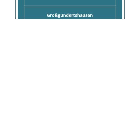
Großgundertshausen
Haidmühle-Bischofsreut
Hauzenberg
Hinterschmiding
Hohenau
Hutthurm
Jandelsbrunn
Kaikenried