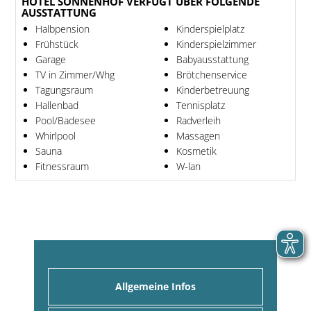
HOTEL SONNENHOF VERFÜGT ÜBER FOLGENDE
AUSSTATTUNG
Halbpension
Kinderspielplatz
Frühstück
Kinderspielzimmer
Garage
Babyausstattung
TV in Zimmer/Whg
Brötchenservice
Tagungsraum
Kinderbetreuung
Hallenbad
Tennisplatz
Pool/Badesee
Radverleih
Whirlpool
Massagen
Sauna
Kosmetik
Fitnessraum
W-lan
Allgemeine Infos