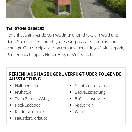
Tel. 07046-8806292
Ferienhaus am Rande von Waldmünchen direkt am Wald und
doch Nähe. Im Feriendorf gibt es Grillpätze, Tischtennis und
einen großen Spielplatz. In Waldmünschen: Minigolf, Kletterpark,
Perlseebad, Funpark Hoher Bogen, Museen etc.
FERIENHAUS HAGBÜGERL VERFÜGT ÜBER FOLGENDE
AUSSTATTUNG
Halbpension
Nichtraucherzimmer
Frühstück
Babyausstattung
TV in Zimmer/Whg
Brötchenservice
Pool/Badesee
Radverleih
Kinderspielplatz
W-lan
Haustiere erlaubt