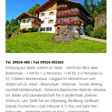
Tel. 09924-488 / Fax 09924-903303
Erholung pur direkt unterm Gr. Arber - herrlicher Blick über
Bodenmais - 1 FW für 1-2 Personen, 1 FW für 2-4 Personen (2
SZ, 2 Bäder) Wanderurlaub -Langlauf im Aktivzentrum und
Abfahrt am Gr. Arber - Bikerurlaub - Arbersee - Nordic-Woking,
Hochfall,Familienurlaub - Aktivcard-Bayerischer-Wald.de inklusive,
d.h. Bäder und Saunalandschaft frei in Bodenmais, Zwiesel,
Arnbruck, Lam, Skilift frei am Silberberg, Riedlberg, Geißkopf,
Spitzak (Tschechien ) Guti inklusive d. h. Bus und Bahn frei -
Skibus frei - Vermieter wohnt im Haus - Kneippanlage