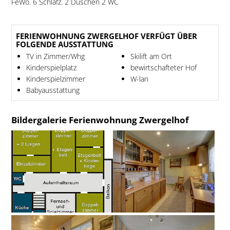
FeWo. 6 Schlafz. 2 Duschen 2 WC
FERIENWOHNUNG ZWERGELHOF VERFÜGT ÜBER
FOLGENDE AUSSTATTUNG
TV in Zimmer/Whg
Skilift am Ort
Kinderspielplatz
bewirtschafteter Hof
Kinderspielzimmer
W-lan
Babyausstattung
Bildergalerie Ferienwohnung Zwergelhof