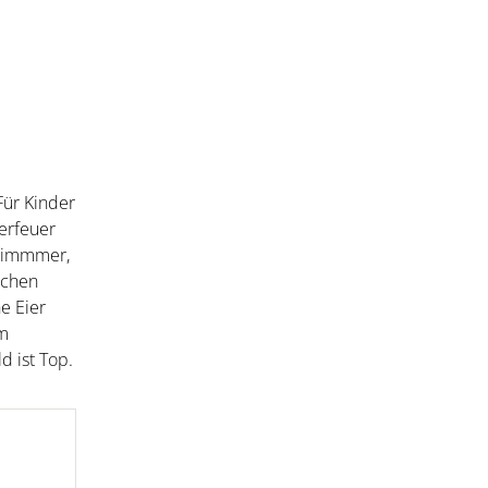
Für Kinder
erfeuer
lzimmmer,
schen
e Eier
um
d ist Top.