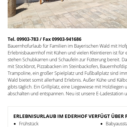
Tel. 09903-783 / Fax 09903-941686
Bauernhofurlaub für Familien im Bayerischen Wald mit Hof
Erlebnisbauernhof mit Kühen und vielen Kleintieren ist für
stehen Schubkarren und Schaufeln zur Fütterung bereit. D
mit Stockbrot, Pizzabacken im Steinbackofen, Bauernhofdip
Trampoline, ein großer Spielplatz und Fußballplatz sind i
Wald bietet somit allerhand Erlebnis. Außer Kühe und Kälb
gibts täglich. Ein Grillplatz, eine Liegewiese mit Holzlieg
abschalten und entspannen. Neu ist unsere E-Ladestation un
ERLEBNISURLAUB IM EDERHOF VERFÜGT ÜBER
Frühstück
Babyausst