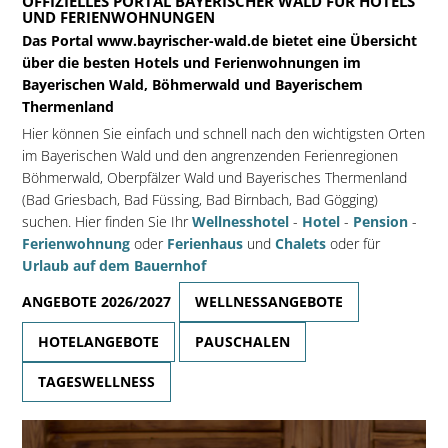
OFFIZIELLES PORTAL BAYERISCHER WALD FÜR HOTELS
UND FERIENWOHNUNGEN
Das Portal www.bayrischer-wald.de bietet eine Übersicht
über die besten Hotels und Ferienwohnungen im
Bayerischen Wald, Böhmerwald und Bayerischem
Thermenland
Hier können Sie einfach und schnell nach den wichtigsten Orten
im Bayerischen Wald und den angrenzenden Ferienregionen
Böhmerwald, Oberpfälzer Wald und Bayerisches Thermenland
(Bad Griesbach, Bad Füssing, Bad Birnbach, Bad Gögging)
suchen. Hier finden Sie Ihr
Wellnesshotel
-
Hotel
-
Pension
-
Ferienwohnung
oder
Ferienhaus
und
Chalets
oder für
Urlaub auf dem Bauernhof
ANGEBOTE 2026/2027
WELLNESSANGEBOTE
HOTELANGEBOTE
PAUSCHALEN
TAGESWELLNESS