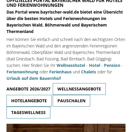
OFFIZIELLES PORTAL BAYERISCHER WALD FÜR HOTELS
UND FERIENWOHNUNGEN
Das Portal www.bayrischer-wald.de bietet eine Übersicht
über die besten Hotels und Ferienwohnungen im
Bayerischen Wald, Böhmerwald und Bayerischem
Thermenland
Hier können Sie einfach und schnell nach den wichtigsten Orten
im Bayerischen Wald und den angrenzenden Ferienregionen
Böhmerwald, Oberpfälzer Wald und Bayerisches Thermenland
(Bad Griesbach, Bad Füssing, Bad Birnbach, Bad Gögging)
suchen. Hier finden Sie Ihr
Wellnesshotel
-
Hotel
-
Pension
-
Ferienwohnung
oder
Ferienhaus
und
Chalets
oder für
Urlaub auf dem Bauernhof
ANGEBOTE 2026/2027
WELLNESSANGEBOTE
HOTELANGEBOTE
PAUSCHALEN
TAGESWELLNESS