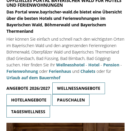
OFFIZIELLES PORTAL BAYERISCHER WALD FÜR HOTELS
UND FERIENWOHNUNGEN
Das Portal www.bayrischer-wald.de bietet eine Übersicht
über die besten Hotels und Ferienwohnungen im
Bayerischen Wald, Böhmerwald und Bayerischem
Thermenland
Hier können Sie einfach und schnell nach den wichtigsten Orten
im Bayerischen Wald und den angrenzenden Ferienregionen
Böhmerwald, Oberpfälzer Wald und Bayerisches Thermenland
(Bad Griesbach, Bad Füssing, Bad Birnbach, Bad Gögging)
suchen. Hier finden Sie Ihr
Wellnesshotel
-
Hotel
-
Pension
-
Ferienwohnung
oder
Ferienhaus
und
Chalets
oder für
Urlaub auf dem Bauernhof
ANGEBOTE 2026/2027
WELLNESSANGEBOTE
HOTELANGEBOTE
PAUSCHALEN
TAGESWELLNESS