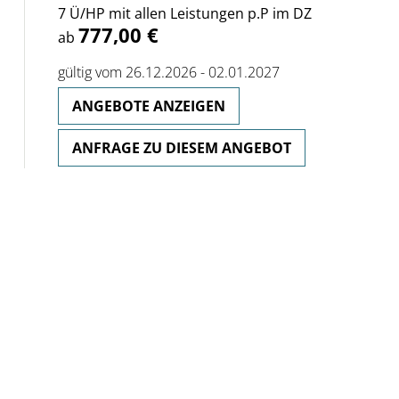
7 Ü/HP mit allen Leistungen p.P im DZ
777,00 €
ab
gültig vom 26.12.2026 - 02.01.2027
ANGEBOTE ANZEIGEN
ANFRAGE ZU DIESEM ANGEBOT
GEMÜTLICH FAMILIÄRER JAHRESWECHSEL
Rinchnacher Hof
400,00
8 Übernachtungen pro Person inkl. HP
€
gültig vom 25.12.2026 - 09.01.2027