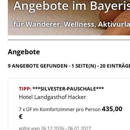
Angebote im Bayeri
für Wanderer, Wellness, Aktivurla
Angebote
9 ANGEBOTE GEFUNDEN - 1 SEITE(N) - 20 EINTRÄG
TIPP:
***SILVESTER-PAUSCHALE***
Hotel Landgasthof Hacker
435,00
7 x ÜF im Komfortzimmer pro Person
€
gültig vom 26.12.2026 - 06.01.2027