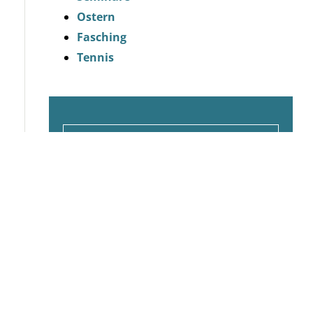
Ostern
Fasching
Tennis
Angebote 2 Nächte
Angebote 3 Nächte
Angebote 4 Nächte
Angebote 6 Nächte
Angebote 7 Nächte