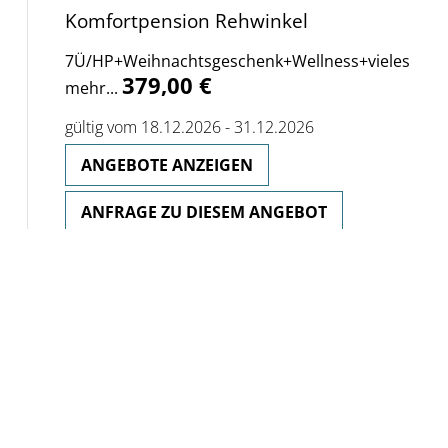
Komfortpension Rehwinkel
7Ü/HP+Weihnachtsgeschenk+Wellness+vieles
379,00 €
mehr...
gültig vom 18.12.2026 - 31.12.2026
ANGEBOTE ANZEIGEN
ANFRAGE ZU DIESEM ANGEBOT
WEIHNACHTEN UND SILVESTER IM
BAYERISCHEN WALD
Graf/Schumann Wellness-Ferienwohnung
Wochen-Angebot für 7 Tage, 2 Personen
203,00 €
406,00