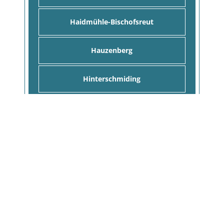
Haidmühle-Bischofsreut
Hauzenberg
Hinterschmiding
Hohenau
Hutthurm
Jandelsbrunn
Kaikenried
Kelheim