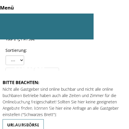
Menü
HOME
GASTGEBER
Neue Suche
BITTE BEACHTEN:
Wellnesshotels
Nicht alle Gastgeber sind online buchbar und nicht alle online
Hotels
buchbaren Betriebe haben auch alle Zeiten und Zimmer für die
Pensionen
Onlinebuchung freigeschaltet! Sollten Sie hier keine geeigneten
Angebote finden, können Sie hier eine Anfrage an alle Gastgeber
Ferienwohnungen
einstellen ("Schwarzes Brett"):
Ferienhäuser
exklusive Chalets
URLAUBSBÖRSE