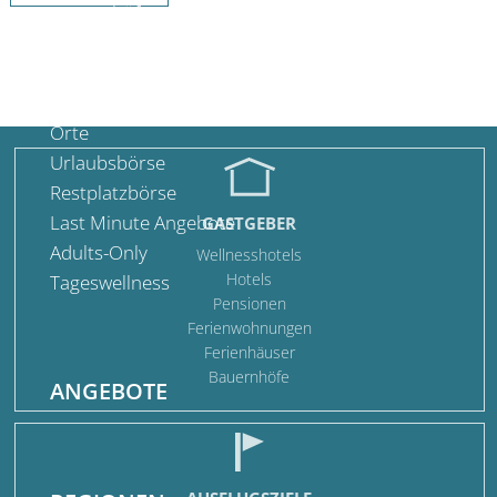
Bauernhöfe
Berghütten / Skihütten
Camping
Urlaub mit Hund
Orte
Urlaubsbörse
Restplatzbörse
Last Minute Angebote
GASTGEBER
Adults-Only
Wellnesshotels
Hotels
Tageswellness
Pensionen
Ferienwohnungen
Ferienhäuser
Bauernhöfe
ANGEBOTE