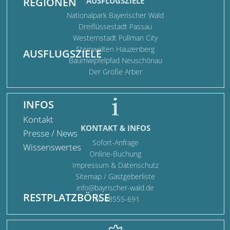
REGIONEN
AUSFLUGSZIELE
Nationalpark Bayerischer Wald
Dreiflüssestadt Passau
Westernstadt Pullman City
Steinwelten Hauzenberg
AUSFLUGSZIELE
Baumwipfelpfad Neuschönau
Der Große Arber
INFOS
Kontakt
KONTAKT & INFOS
Presse / News
Sofort-Anfrage
Wissenswertes
Online-Buchung
Impressum & Datenschutz
Sitemap
/
Gastgeberliste
info@bayrischer-wald.de
RESTPLATZBÖRSE
Tel. 08555-691