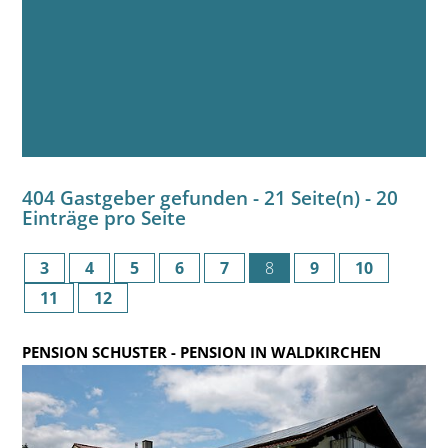
404 Gastgeber gefunden - 21 Seite(n) - 20
Einträge pro Seite
3
4
5
6
7
8
9
10
11
12
PENSION SCHUSTER
- PENSION IN WALDKIRCHEN