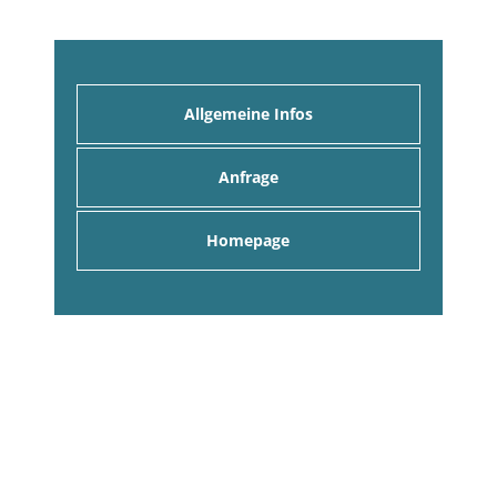
Allgemeine Infos
Anfrage
Homepage
Anfrage an alle Gastgeber
Hier können Sie eine unverbindliche Anfrage an
alle Gastgeber stellen. Sie erhalten umgehend
entsprechende Angebote per eMail!