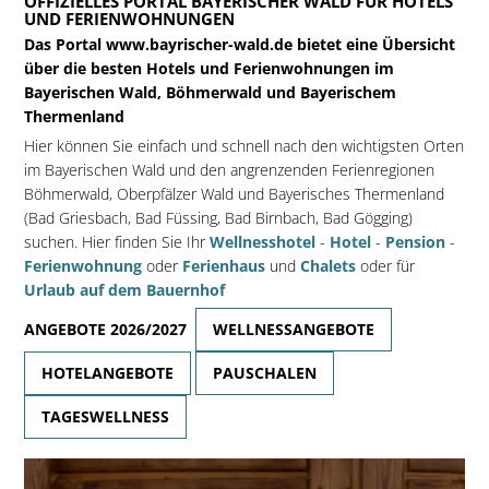
OFFIZIELLES PORTAL BAYERISCHER WALD FÜR HOTELS
UND FERIENWOHNUNGEN
Das Portal www.bayrischer-wald.de bietet eine Übersicht
über die besten Hotels und Ferienwohnungen im
Bayerischen Wald, Böhmerwald und Bayerischem
Thermenland
Hier können Sie einfach und schnell nach den wichtigsten Orten
im Bayerischen Wald und den angrenzenden Ferienregionen
Böhmerwald, Oberpfälzer Wald und Bayerisches Thermenland
(Bad Griesbach, Bad Füssing, Bad Birnbach, Bad Gögging)
suchen. Hier finden Sie Ihr
Wellnesshotel
-
Hotel
-
Pension
-
Ferienwohnung
oder
Ferienhaus
und
Chalets
oder für
Urlaub auf dem Bauernhof
ANGEBOTE 2026/2027
WELLNESSANGEBOTE
HOTELANGEBOTE
PAUSCHALEN
TAGESWELLNESS